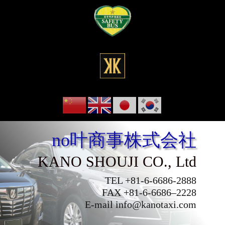
no叶商事株式会社
KANO SHOUJI CO., Ltd
TEL +81-6-6686-2888
FAX +81-6-6686–2228
E-mail
info@kanotaxi.com